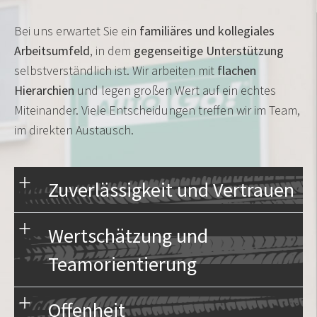
Rahmenbedingungen und konkrete
Familiär, offen, zuverlässig – das
Vorteile:
Bei uns erwartet Sie ein
familiäres und kollegiales
Miteinander zählt
Arbeitsumfeld
, in dem
gegenseitige Unterstützung
selbstverständlich ist. Wir arbeiten mit
flache
n
Hierarchie
n
und legen großen Wert auf ein echtes
Miteinander. Viele Entscheidungen treffen wir im Team,
im direkten Austausch.
Zuverlässigkeit und Vertrauen
Wertschätzung und
Teamorientierung
Offenheit